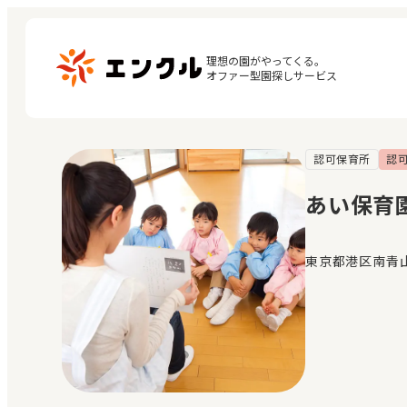
理想の園がやってくる。

オファー型園探しサービス
認可保育所
認
マ
保育園・幼稚園を探す
閲
あい保育
地図から探す
お
地域から探す
東京都港区南青