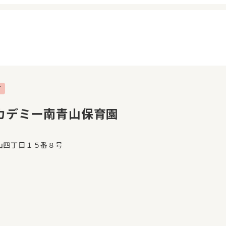
可
イページ
見学日記
覧履歴
メッセージ
カデミー南青山保育園
気に入り
おすすめの園
山四丁目１５番８号