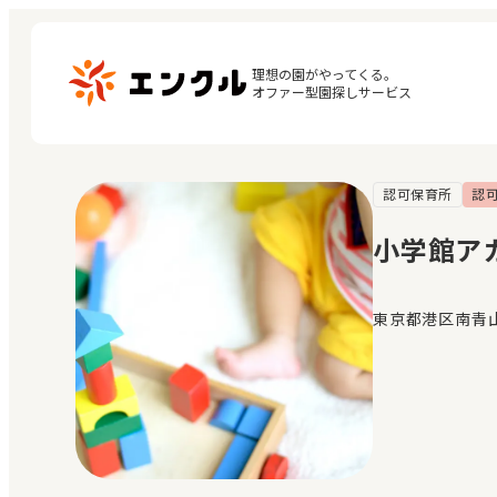
理想の園がやってくる。

オファー型園探しサービス
認可保育所
認
マ
保育園・幼稚園を探す
閲
小学館ア
地図から探す
お
地域から探す
東京都港区南青