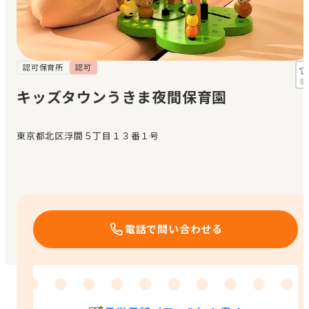
見学日記
メッセージ
認可保育所
認可
キッズタウンうきま夜間保育園
おすすめの園
東京都北区浮間５丁目１３番１号
エンクルの特徴と活用方法
コラム
お知らせ
電話で問い合わせる