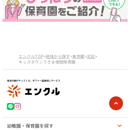
エンクルTOP
>
地域から探す
>
東京都
>
北区
>
キッズタウンうきま夜間保育園
理想の園がやってくる。オファー型園探しサービス
幼稚園・保育園を探す