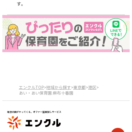
す。
エンクルTOP
>
地域から探す
>
東京都
>
港区
>
あい・あい保育園 麻布十番園
理想の園がやってくる。オファー型園探しサービス