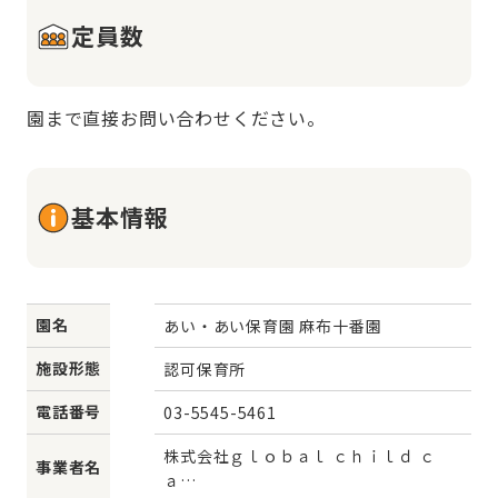
定員数
園まで直接お問い合わせください。
基本情報
園名
あい・あい保育園 麻布十番園
施設形態
認可保育所
電話番号
03-5545-5461
株式会社ｇｌｏｂａｌ ｃｈｉｌｄ ｃ
事業者名
ａ…