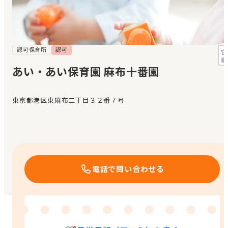
見学日記
メッセージ
認可保育所
認可
あい・あい保育園 麻布十番園
おすすめの園
東京都港区東麻布二丁目３２番７号
エンクルの特徴と活用方法
コラム
お知らせ
電話で問い合わせる