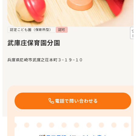
見学日記
メッセージ
認定こども園（保育所型）
認可
武庫庄保育園分園
おすすめの園
兵庫県尼崎市武庫之荘本町３−１９−１０
エンクルの特徴と活用方法
コラム
お知らせ
電話で問い合わせる