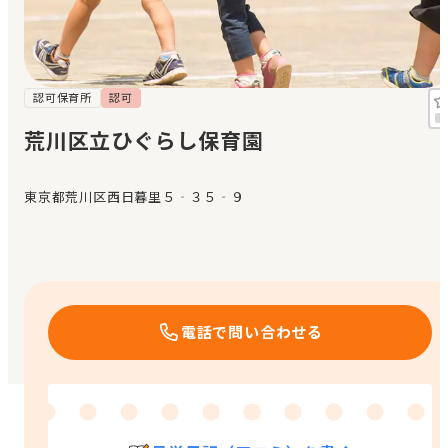
見学日記
メッセージ
認可保育所
認可
荒川区立ひぐらし保育園
おすすめの園
東京都荒川区西日暮里５‐３５‐９
エンクルの特徴と活用方法
コラム
お知らせ
電話で問い合わせる