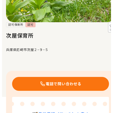
見学日記
メッセージ
認可保育所
認可
次屋保育所
おすすめの園
兵庫県尼崎市次屋２−９−５
エンクルの特徴と活用方法
コラム
お知らせ
電話で問い合わせる