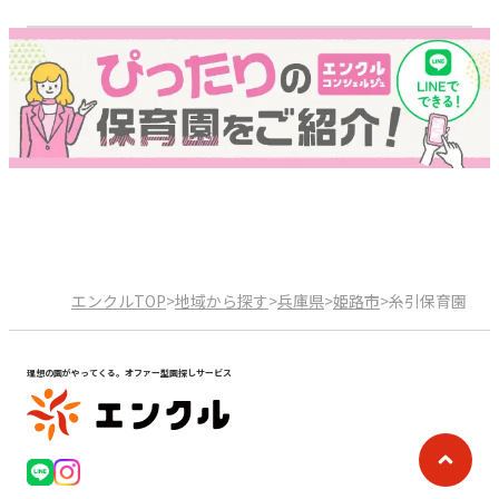
エンクルTOP
>
地域から探す
>
兵庫県
>
姫路市
>
糸引保育園
理想の園がやってくる。オファー型園探しサービス