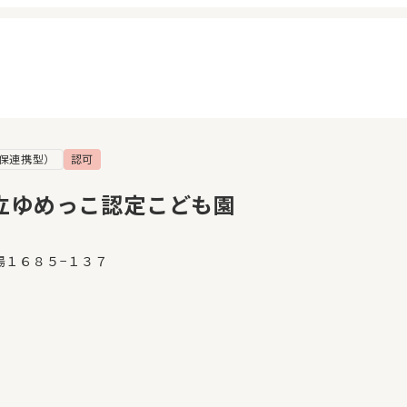
保連携型）
認可
イページ
見学日記
覧履歴
メッセージ
立ゆめっこ認定こども園
気に入り
おすすめの園
湯１６８５−１３７