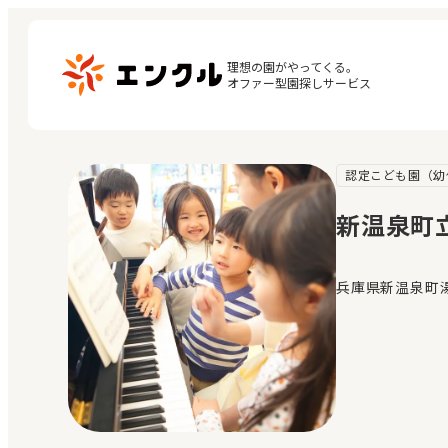
理想の園がやってくる。

オファー型園探しサービス
認定こども園（幼
マ
保育園・幼稚園を探す
閲
新温泉町
地図から探す
お
地域から探す
兵庫県新温泉町