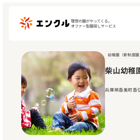
理想の園がやってくる。

オファー型園探しサービス
幼稚園（新制度園
マ
保育園・幼稚園を探す
閲
柴山幼稚
地図から探す
お
地域から探す
兵庫県香美町香