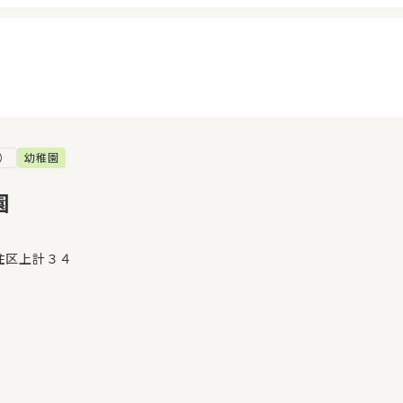
）
幼稚園
イページ
見学日記
覧履歴
メッセージ
園
気に入り
おすすめの園
住区上計３４