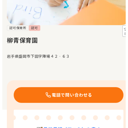
見学日記
メッセージ
認可保育所
認可
柳青保育園
おすすめの園
岩手県盛岡市下田字陣場４２‐６３
エンクルの特徴と活用方法
コラム
お知らせ
電話で問い合わせる