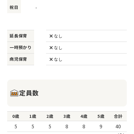
祝日
-
延長保育
なし
一時預かり
なし
病児保育
なし
定員数
0歳
1歳
2歳
3歳
4歳
5歳
合計
5
5
5
8
8
9
40