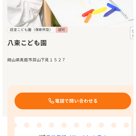
見学日記
メッセージ
認定こども園（保育所型）
認可
八束こども園
おすすめの園
岡山県真庭市蒜山下見１５２７
エンクルの特徴と活用方法
コラム
お知らせ
電話で問い合わせる