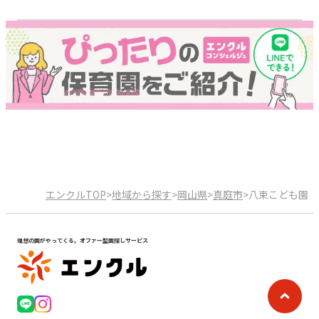
エンクルTOP
>
地域から探す
>
岡山県
>
真庭市
>
八束こども園
理想の園がやってくる。オファー型園探しサービス