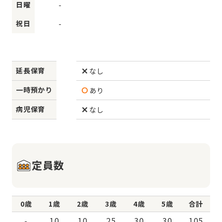
日曜
-
祝日
-
延長保育
なし
一時預かり
あり
病児保育
なし
定員数
0歳
1歳
2歳
3歳
4歳
5歳
合計
-
10
10
25
30
30
105