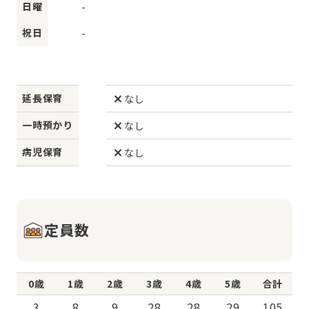
日曜
-
祝日
-
延長保育
なし
一時預かり
なし
病児保育
なし
定員数
0歳
1歳
2歳
3歳
4歳
5歳
合計
3
8
9
28
28
29
105