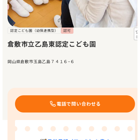
見学日記
メッセージ
認定こども園（幼保連携型）
認可
倉敷市立乙島東認定こども園
おすすめの園
岡山県倉敷市玉島乙島７４１６−６
エンクルの特徴と活用方法
コラム
お知らせ
電話で問い合わせる