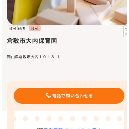
見学日記
メッセージ
認可保育所
認可
倉敷市大内保育園
おすすめの園
岡山県倉敷市大内１０４８−１
エンクルの特徴と活用方法
コラム
お知らせ
電話で問い合わせる