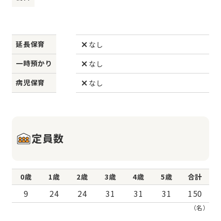
延長保育
なし
一時預かり
なし
病児保育
なし
定員数
0歳
1歳
2歳
3歳
4歳
5歳
合計
9
24
24
31
31
31
150
（名）