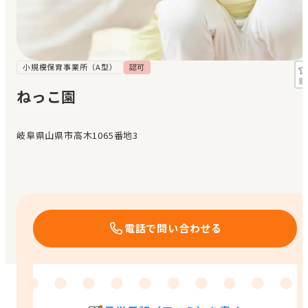
見学日記
メッセージ
小規模保育事業所（A型）
認可
ねっこ園
おすすめの園
岐阜県山県市高木1065番地3
エンクルの特徴と活用方法
コラム
お知らせ
電話で問い合わせる