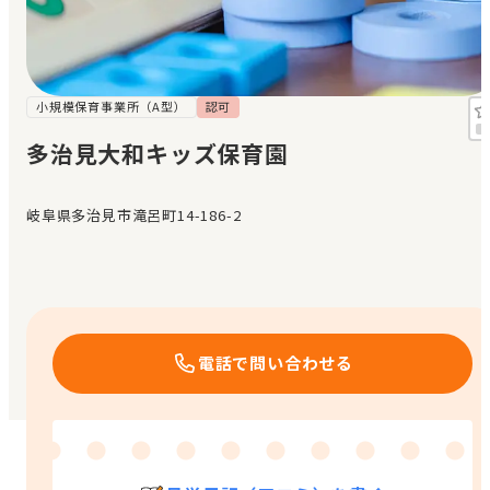
見学日記
メッセージ
小規模保育事業所（A型）
認可
多治見大和キッズ保育園
おすすめの園
岐阜県多治見市滝呂町14-186-2
エンクルの特徴と活用方法
コラム
お知らせ
電話で問い合わせる