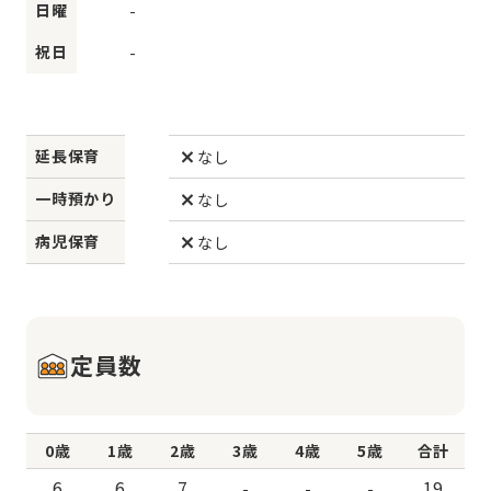
日曜
-
祝日
-
延長保育
なし
一時預かり
なし
病児保育
なし
定員数
0歳
1歳
2歳
3歳
4歳
5歳
合計
6
6
7
-
-
-
19