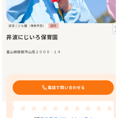
見学日記
メッセージ
認定こども園（保育所型）
認可
井波にじいろ保育園
おすすめの園
富山県南砺市山見２０００‐１４
エンクルの特徴と活用方法
コラム
お知らせ
電話で問い合わせる