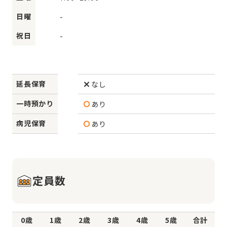
日曜
-
祝日
-
延長保育
なし
一時預かり
あり
病児保育
あり
定員数
0歳
1歳
2歳
3歳
4歳
5歳
合計