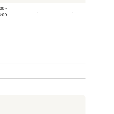
:00
~
-
-
8:00