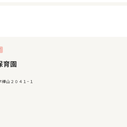
可
イページ
見学日記
覧履歴
メッセージ
保育園
気に入り
おすすめの園
字樺山２０４１−１