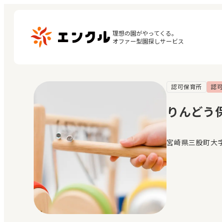
理想の園がやってくる。

オファー型園探しサービス
認可保育所
認
マ
保育園・幼稚園を探す
閲
りんどう
地図から探す
お
地域から探す
宮崎県三股町大