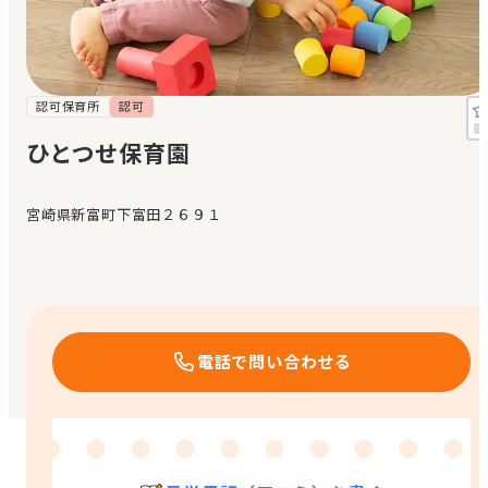
見学日記
メッセージ
認可保育所
認可
ひとつせ保育園
おすすめの園
宮崎県新富町下富田２６９１
エンクルの特徴と活用方法
コラム
お知らせ
電話で問い合わせる