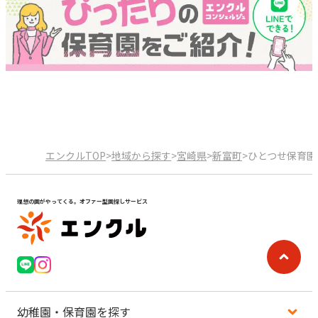
エンクルTOP
>
地域から探す
>
宮崎県
>
新富町
>
ひとつせ保育園
理想の園がやってくる。オファー型園探しサービス
幼稚園・保育園を探す