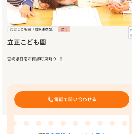
見学日記
メッセージ
認定こども園（幼保連携型）
認可
立正こども園
おすすめの園
宮崎県日南市南郷町東町９−８
エンクルの特徴と活用方法
コラム
お知らせ
電話で問い合わせる