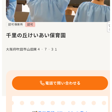
見学日記
メッセージ
認可保育所
認可
千里の丘けいあい保育園
おすすめの園
大阪府吹田市山田東４‐７‐３１
エンクルの特徴と活用方法
コラム
お知らせ
電話で問い合わせる