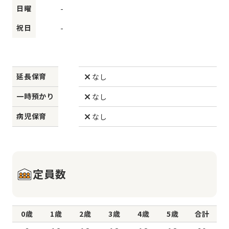
日曜
-
祝日
-
延長保育
なし
一時預かり
なし
病児保育
なし
定員数
0歳
1歳
2歳
3歳
4歳
5歳
合計