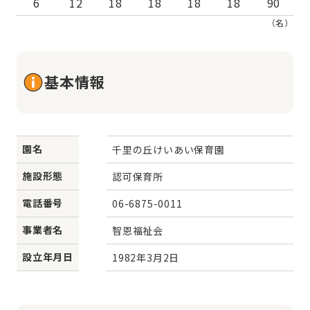
6
12
18
18
18
18
90
（名）
基本情報
園名
千里の丘けいあい保育園
施設形態
認可保育所
電話番号
06-6875-0011
事業者名
智恩福祉会
設立年月日
1982年3月2日