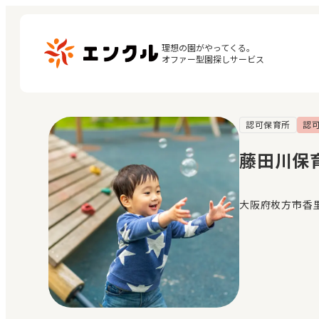
理想の園がやってくる。

オファー型園探しサービス
認可保育所
認
マ
保育園・幼稚園を探す
閲
藤田川保
地図から探す
お
地域から探す
大阪府枚方市香