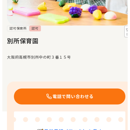
見学日記
メッセージ
認可保育所
認可
別所保育園
おすすめの園
大阪府高槻市別所中の町３番１５号
エンクルの特徴と活用方法
コラム
お知らせ
電話で問い合わせる