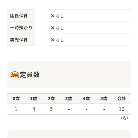
延長保育
なし
一時預かり
なし
病児保育
なし
定員数
0歳
1歳
2歳
3歳
4歳
5歳
合計
1
4
5
-
-
-
10
（名）