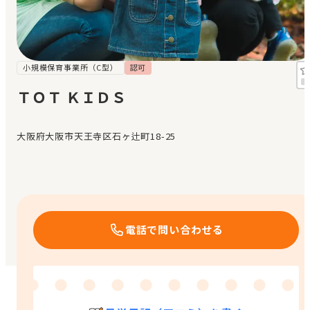
見学日記
メッセージ
小規模保育事業所（C型）
認可
ＴＯＴ ＫＩＤＳ
おすすめの園
大阪府大阪市天王寺区石ヶ辻町18-25
エンクルの特徴と活用方法
コラム
お知らせ
電話で問い合わせる