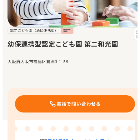
見学日記
メッセージ
認定こども園（幼保連携型）
認可
幼保連携型認定こども園 第二和光園
おすすめの園
大阪府大阪市福島区鷺洲3-1-59
エンクルの特徴と活用方法
コラム
お知らせ
電話で問い合わせる