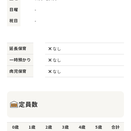
日曜
-
祝日
-
延長保育
なし
一時預かり
なし
病児保育
なし
定員数
0歳
1歳
2歳
3歳
4歳
5歳
合計