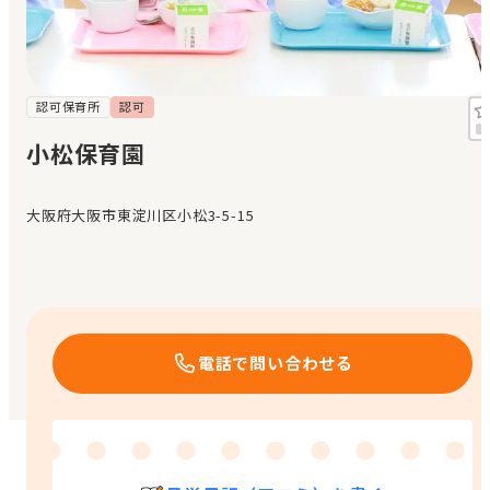
見学日記
メッセージ
認可保育所
認可
小松保育園
おすすめの園
大阪府大阪市東淀川区小松3-5-15
エンクルの特徴と活用方法
コラム
お知らせ
電話で問い合わせる