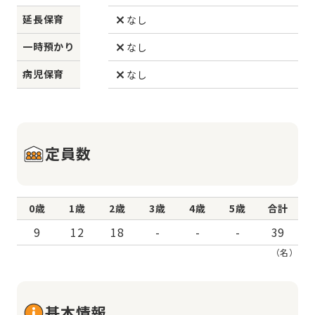
延長保育
なし
一時預かり
なし
病児保育
なし
定員数
0歳
1歳
2歳
3歳
4歳
5歳
合計
9
12
18
-
-
-
39
（名）
基本情報