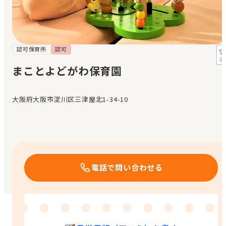
見学日記
メッセージ
認可保育所
認可
まことよどがわ保育園
おすすめの園
大阪府大阪市淀川区三津屋北1-34-10
エンクルの特徴と活用方法
コラム
お知らせ
電話で問い合わせる