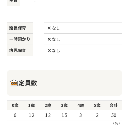
祝日
-
延長保育
なし
一時預かり
なし
病児保育
なし
定員数
0歳
1歳
2歳
3歳
4歳
5歳
合計
6
12
12
15
3
2
50
（名）