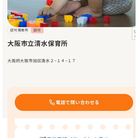
見学日記
メッセージ
認可保育所
認可
大阪市立清水保育所
おすすめの園
大阪府大阪市旭区清水２−１４−１７
エンクルの特徴と活用方法
コラム
お知らせ
電話で問い合わせる