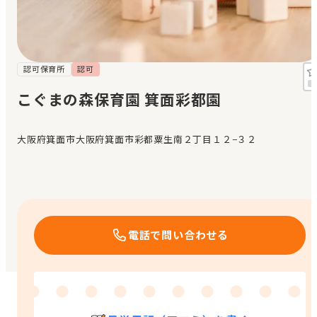
見学日記
メッセージ
認可保育所
認可
こぐまの森保育園 箕面彩都園
おすすめの園
大阪府箕面市大阪府箕面市彩都粟生南２丁目１２−３２
エンクルの特徴と活用方法
コラム
お知らせ
電話で問い合わせる