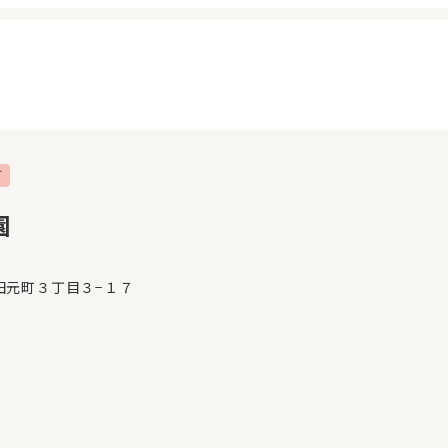
可
イページ
見学日記
覧履歴
メッセージ
園
気に入り
おすすめの園
田元町３丁目３−１７