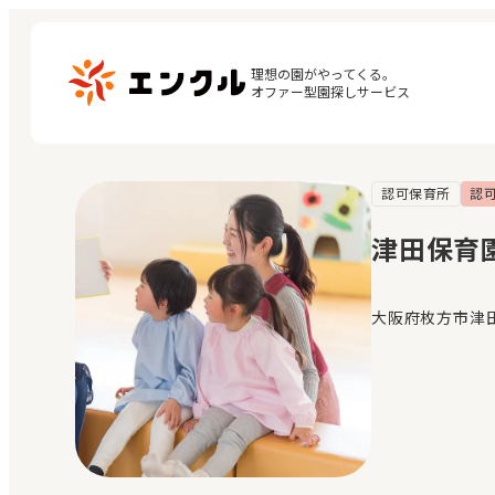
理想の園がやってくる。

オファー型園探しサービス
認可保育所
認
マ
保育園・幼稚園を探す
閲
津田保育
地図から探す
お
地域から探す
大阪府枚方市津