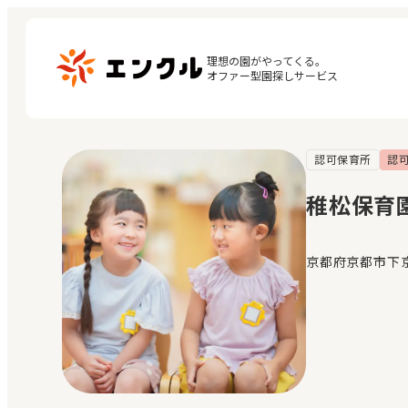
理想の園がやってくる。

オファー型園探しサービス
認可保育所
認
マ
保育園・幼稚園を探す
閲
稚松保育
地図から探す
お
地域から探す
京都府京都市下京