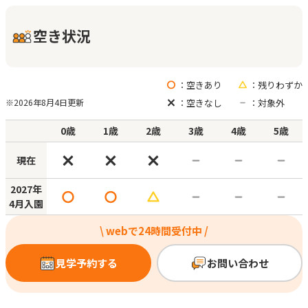
空き状況
：空きあり
：残りわずか
：空きなし
：対象外
※2026年8月4日更新
0歳
1歳
2歳
3歳
4歳
5歳
現在
2027年
4月入園
\ webで24時間受付中 /
見学予約する
お問い合わせ