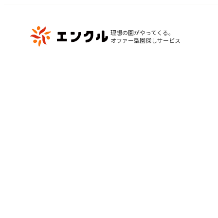
理想の園がやってくる。

オファー型園探しサービス
マ
保育園・幼稚園を探す
閲
地図から探す
お
地域から探す